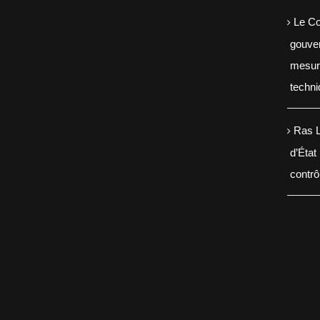
Le Co
gouve
mesure
techn
Ras L
d’État
contr