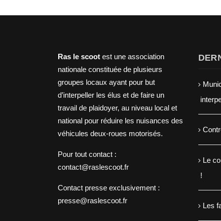
Ras le scoot
est une association
DERN
nationale constituée de plusieurs
groupes locaux ayant pour but
Munic
d’interpeller les élus et de faire un
interp
travail de plaidoyer, au niveau local et
national pour réduire les nuisances des
Contr
véhicules deux-roues motorisés.
Pour tout contact :
Le co
contact@raslescoot.fr
!
Contact presse
exclusivement :
presse@raslescoot.fr
Les f