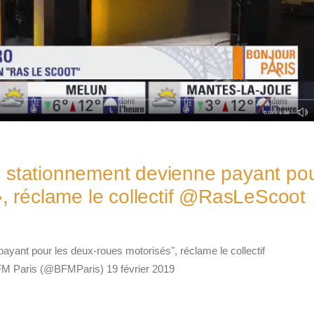
 stationnement devienne payant po
», réclame le collectif @RasLeScoot
yant pour les deux-roues motorisés", réclame le collectif
 Paris (@BFMParis) 19 février 2019