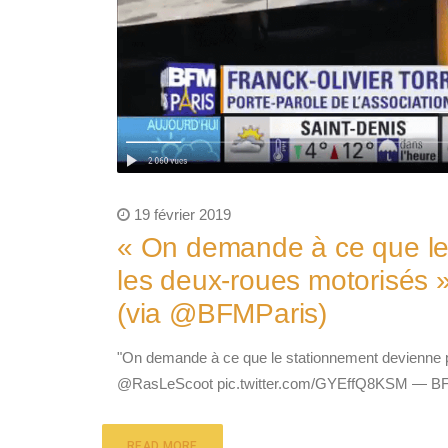
19 février 2019
« On demande à ce que le
les deux-roues motorisés 
(via @BFMParis)
"On demande à ce que le stationnement devienne pa
@RasLeScoot pic.twitter.com/GYEffQ8KSM — BFM
READ MORE