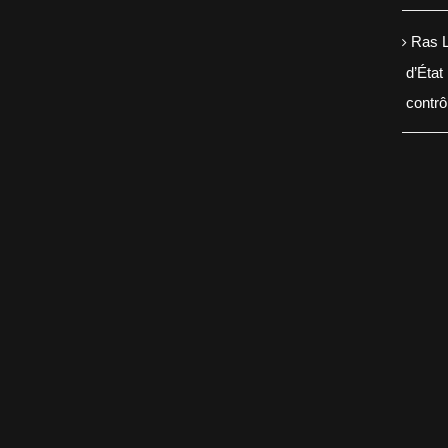
Ras L
d’État
contr