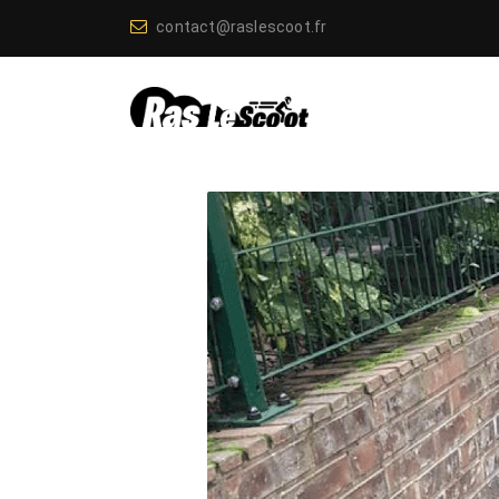
contact@raslescoot.fr