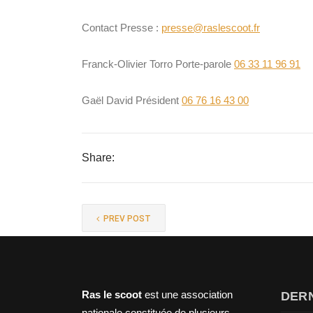
Contact Presse :
presse@raslescoot.fr
Franck-Olivier Torro Porte-parole
06 33 11 96 91
Gaël David Président
06 76 16 43 00
Share:
PREV POST
Ras le scoot
est une association
DERN
nationale constituée de plusieurs