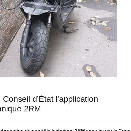
onseil d’État l’application
chnique 2RM
abrogation du contrôle technique 2RM annulée par le Conse