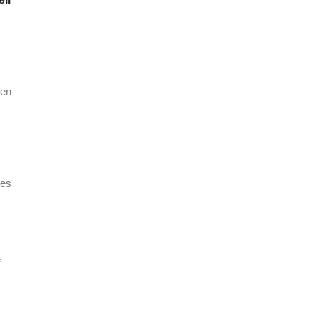
 en
ées
,