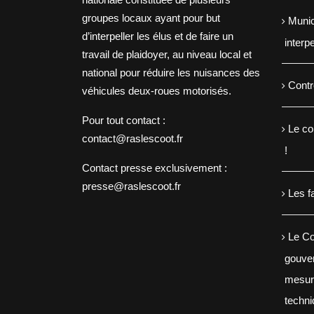
groupes locaux ayant pour but
Munic
d’interpeller les élus et de faire un
interp
travail de plaidoyer, au niveau local et
national pour réduire les nuisances des
Contr
véhicules deux-roues motorisés.
Pour tout contact :
Le co
contact@raslescoot.fr
!
Contact presse
exclusivement :
presse@raslescoot.fr
Les f
Le Co
gouve
mesure
techn