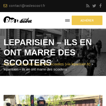
contact@raslescoot.fr
ADHÉRER
LEPARISIEN – ILS EN
ONT MARRE DES
SCOOTERS
Accueil
»
Ils en ont marre des scooters (via leparisien.fr)
»
leparisien – ils en ont marre des scooters