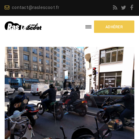
contact@raslescoot.fr
ADHÉRER