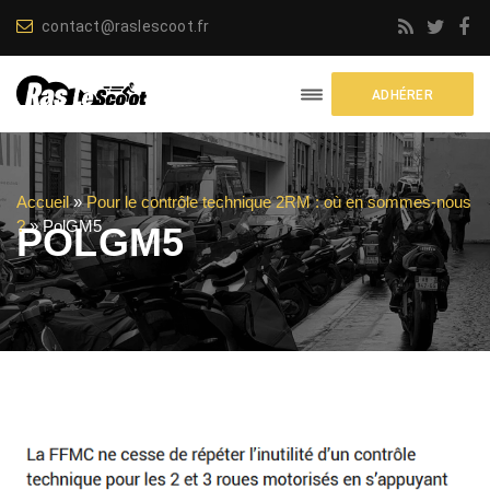
contact@raslescoot.fr
ADHÉRER
Accueil
»
Pour le contrôle technique 2RM : où en sommes-nous
?
»
PolGM5
POLGM5