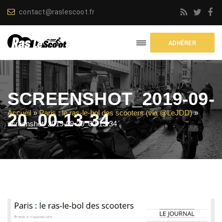
contact@raslescoot.fr
ADHÉRER
SCREENSHOT_2019-09-
Accueil
»
Paris : le ras-le-bol des scooters (via @LeJDD)
»
20_00-13-34
screenshot_2019-09-20_00-13-34