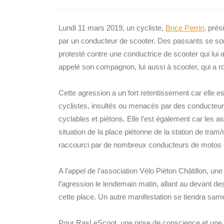
Lundi 11 mars 2019, un cycliste,
Brice Perrin
, prés
par un conducteur de scooter. Des passants se son
protesté contre une conductrice de scooter qui lui a c
appelé son compagnon, lui aussi à scooter, qui a r
Cette agression a un fort retentissement car elle 
cyclistes, insultés ou menacés par des conducteur
cyclables et piétons. Elle l’est également car les as
situation de la place piétonne de la station de tram
raccourci par de nombreux conducteurs de motos 
A l’appel de l’association Vélo Piéton Châtillon, u
l’agression le lendemain matin, allant au devant d
cette place. Un autre manifestation se tiendra sam
Pour RasLeScoot, une prise de conscience et une 