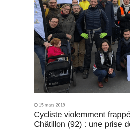
15 mars 2019
Cycliste violemment frapp
Châtillon (92) : une prise