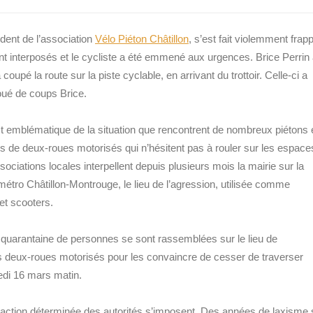
ident de l’association
Vélo Piéton Châtillon
, s’est fait violemment frap
t interposés et le cycliste a été emmené aux urgences. Brice Perrin
oupé la route sur la piste cyclable, en arrivant du trottoir. Celle-ci a
oué de coups Brice.
est emblématique de la situation que rencontrent de nombreux piétons 
s de deux-roues motorisés qui n’hésitent pas à rouler sur les espace
sociations locales interpellent depuis plusieurs mois la mairie sur la
/métro Châtillon-Montrouge, le lieu de l’agression, utilisée comme
et scooters.
ne quarantaine de personnes se sont rassemblées sur le lieu de
es deux-roues motorisés pour les convaincre de cesser de traverser
edi 16 mars matin.
action déterminée des autorités s’imposent. Des années de laxisme 