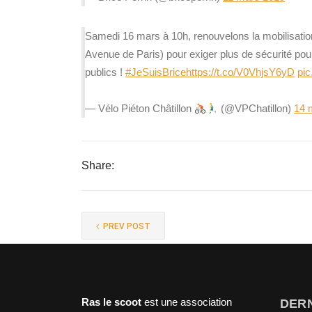
Samedi 16 mars à 10h, renouvelons la mobilisatio
Avenue de Paris) pour exiger plus de sécurité pour
publics !
#JeSuisBrice
https://t.co/V0VhjsY6yD
pi
— Vélo Piéton Châtillon
(@VPChatillon)
14 
Share:
PREV POST
Ras le scoot
est une association
DERN