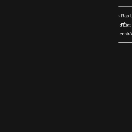
Ras L
d’État
contr