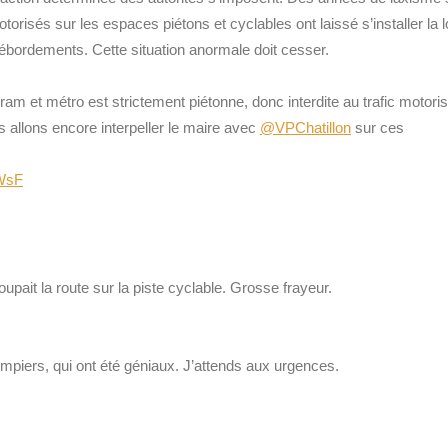
torisés sur les espaces piétons et cyclables ont laissé s’installer la l
 débordements. Cette situation anormale doit cesser.
am et métro est strictement piétonne, donc interdite au trafic motoris
 allons encore interpeller le maire avec
@VPChatillon
sur ces
WsF
coupait la route sur la piste cyclable. Grosse frayeur.
mpiers, qui ont été géniaux. J’attends aux urgences.