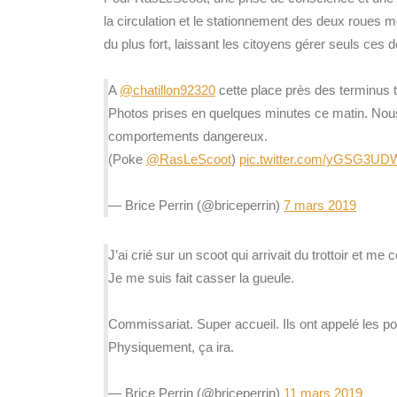
la circulation et le stationnement des deux roues mo
du plus fort, laissant les citoyens gérer seuls ces
A
@chatillon92320
cette place près des terminus tr
Photos prises en quelques minutes ce matin. Nous
comportements dangereux.
(Poke
@RasLeScoot
)
pic.twitter.com/yGSG3UD
— Brice Perrin (@briceperrin)
7 mars 2019
J’ai crié sur un scoot qui arrivait du trottoir et me 
Je me suis fait casser la gueule.
Commissariat. Super accueil. Ils ont appelé les po
Physiquement, ça ira.
— Brice Perrin (@briceperrin)
11 mars 2019