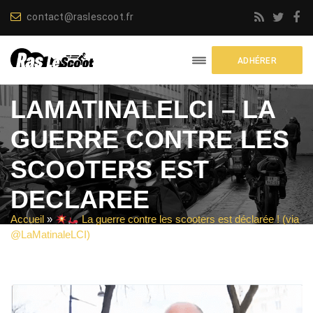
contact@raslescoot.fr
ADHÉRER
LAMATINALELCI – LA
GUERRE CONTRE LES
SCOOTERS EST
DECLAREE
Accueil
»
La guerre contre les scooters est déclarée ! (via
@LaMatinaleLCI)
»
lamatinalelci – la guerre contre les scooters
est declaree